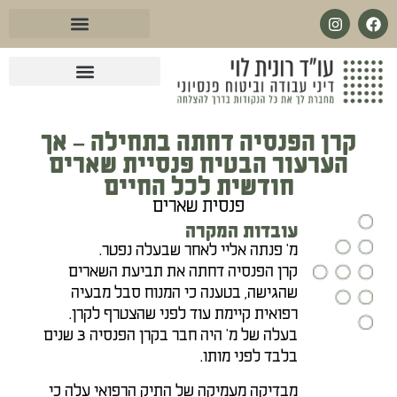
לתוכן
עו״ד בנושא מחלות קשות
עו״ד מול ביטוח לאומי
עו״ד בנושא ביטוח סיעודי
עו״ד בנושא פנסיית שארים
עו״ד בנושא ביטוח פנסיוני
עו״ד בנושא אובדן כושר עבודה
קרן הפנסיה דחתה בתחילה – אך
הערעור הבטיח פנסיית שארים
חודשית לכל החיים
פנסית שארים
עובדות המקרה
מ' פנתה אליי לאחר שבעלה נפטר.
קרן הפנסיה דחתה את תביעת השארים
שהגישה, בטענה כי המנוח סבל מבעיה
רפואית קיימת עוד לפני שהצטרף לקרן.
בעלה של מ' היה חבר בקרן הפנסיה 3 שנים
בלבד לפני מותו.
מבדיקה מעמיקה של התיק הרפואי עלה כי