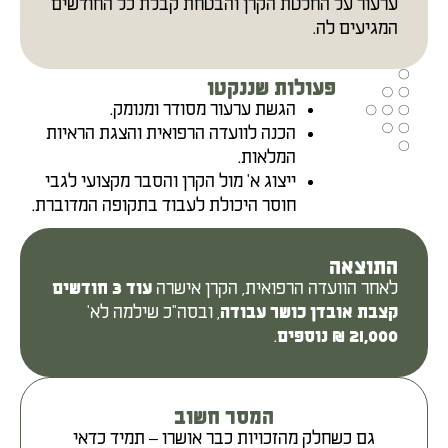
ערעור על החלטת הקרן והבטחת קבלת כל החודשים
המגיעים לה.
פעולות שננקטו
הגשת ערעור מסודר ומנומק.
הכנה לוועדה הרפואית והצגת הראיות
המלאות.
ייצוג א' מול הקרן והסבר מקצועי לגבי
חוסר היכולת לעבוד בתקופה המדוברת.
התוצאה
לאחר הוועדה הרפואית, הקרן אישרה
עוד 3 חודשים
, ובסה"כ שילמה לא'
קצבת אובדן כושר עבודה
.
21,000 ₪ נוספים
המסר חשוב
גם כשחלק מהזכויות כבר אושרו – תמיד כדאי