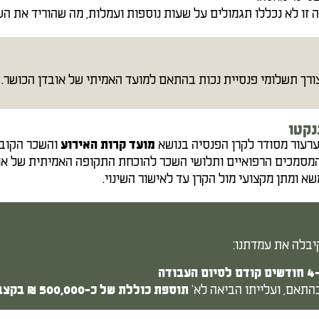
 זו לא נכללו תגמולים על שעות נוספות ועמלות, מה שהוריד את ה
רך תשלומי פנסיית נכות בהתאם למועד האמיתי של אובדן הכושר.
נקטו
רעור מסודר לקרן הפנסיה בנושא
והשכר הקובע
מועד קרות האירוע
מסמכים הרפואיים ותלושי השכר להוכחת התקופה האמיתית של אוב
שא ומתן מקצועי מול הקרן עד לאישור השינוי.
יבלה את עמדתנו:
ה
תאם, ועלייתו הביאה לא'
תוספת כוללת של כ-500,000 ₪ בקצבת אובדן כושר העבודה