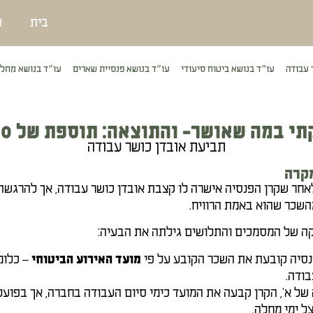
בית
א
 עבודה
עו״ד בנושא ביטוח סיעודי
עו״ד בנושא פנסיית שארים
עו״ד בנושא מחלו
במה שאושר- והתוצאה: תוספת של 500,000 ₪
תביעת אובדן כושר עבודה
קרה
לאחר שקרן הפנסיה אישרה לו קצבת אובדן כושר עבודה, אך להרגשת
שכר שהוא באמת הרוויח.
ה של המסמכים והתלושים גילתה את הבעיה:
נסיה קובעת את השכר הקובע על פי
– כלומ
מועד האירוע הביטוחי
בודה.
של א', הקרן קבעה את המועד כימי סיום העבודה בחברה, אך בפוע
צל ימי מחלה.