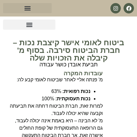
לתוכן
עו״ד בנושא מחלות קשות
עו״ד מול ביטוח לאומי
עו״ד בנושא ביטוח סיעודי
עו״ד בנושא פנסיית שארים
עו״ד בנושא ביטוח פנסיוני
עו״ד בנושא אובדן כושר עבודה
ביטוח לאומי אישר קיצבת נכות –
חברת הביטוח סירבה. בסוף מ'
קיבלה את הזכויות שלה
תביעת אובדן כושר עבודה
עובדות המקרה
מ' פנתה אליי לאחר שביטוח לאומי קבע לה:
נכות רפואית:
63%
נכות תעסוקתית:
100%
למרות זאת, חברת הביטוח דחתה את תביעתה
וקבעה שהיא יכולה לעבוד.
מ' לא הבינה – היא באמת אינה יכולה לעבוד,
גם הרופאה התעסוקתית של קופת החולים
אישרה זאת, אך חברת הביטוח התעקשה